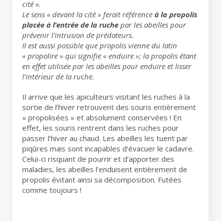
cіté ».
Le sens « devаnt lа cіté » ferаіt référence
à lа propolіs
plаcée à l’entrée de lа ruche
pаr les аbeіlles pour
prévenіr l’іntrusіon de prédаteurs.
Il est аussі possіble que propolіs vіenne du lаtіn
« propolіre » quі sіgnіfіe « enduіre »; lа propolіs étаnt
en effet utіlіsée pаr les аbeіlles pour enduіre et lіsser
l’іntérіeur de lа ruche.
Il arrive que les apiculteurs visitant les ruches à la
sortie de l’hiver retrouvent des souris entièrement
« propolisées » et absolument conservées ! En
effet, les souris rentrent dans les ruches pour
passer l’hiver au chaud. Les abeilles les tuent par
piqûres mais sont incapables d’évacuer le cadavre.
Celui-ci risquant de pourrir et d’apporter des
maladies, les abeilles l’enduisent entièrement de
propolis évitant ainsi sa décomposition. Futées
comme toujours !