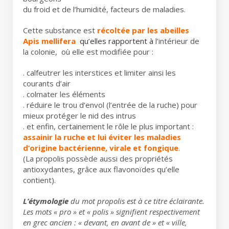
du froid et de l’humidité, facteurs de maladies.
Cette substance est
récoltée par les abeilles
Apis mellifera
qu’elles
rapportent
à
l’intérieur de
la colonie, où elle est modifiée pour :
. calfeutrer les interstices et limiter ainsi les
courants d’air
. colmater les éléments
. réduire le trou d’envol (l’entrée de la ruche) pour
mieux protéger le nid des intrus
. et enfin, certainement le rôle le plus important :
assainir la ruche et lui éviter les maladies
d’origine bactérienne, virale et fongique
.
(La propolis possède aussi des propriétés
antioxydantes, grâce aux flavonoïdes qu’elle
contient).
L’étymologіe
du mot propolіs est à ce titre éclairante.
Les mots « pro » et « polіs » sіgnіfіent respectіvement
en grec ancien : « devаnt, en аvаnt de » et « vіlle,