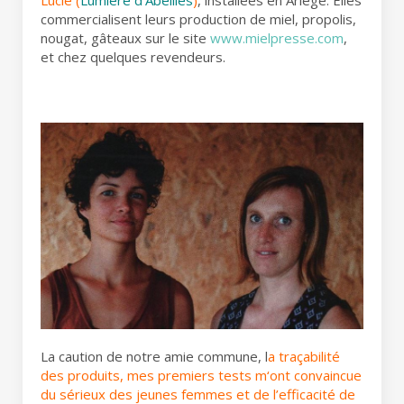
Lucie (
Lumière d’Abeilles
)
, installées en Ariège. Elles
commercialisent leurs production de miel, propolis,
nougat, gâteaux sur le site
www.mielpresse.com
,
et chez quelques revendeurs.
La caution de notre amie commune, l
a traçabilité
des produits, mes premiers tests
m
‘ont convaincue
du sérieux des jeunes femmes et de l’efficacité de