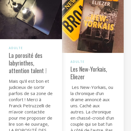
ADULTE
La porosité des
labyrinthes,
ADULTE
Les New-Yorkais,
attention talent !
Eliezer
Mais qu’il est bon et
judicieux de sortir
Les New-Yorkais, ou
parfois de sa zone de
la chronique d’un
confort !⁣ Merci à
drame annoncé aux
Franck Petruzzelli de
uns. Caché aux
m’avoir contactée
autres. La chronique
pour me proposer de
en chassé-croisé d’un
lire son 4e ouvrage,
couple qui se bat l’un
LA POROSITÉ DES
à côté de l’autre. Pas