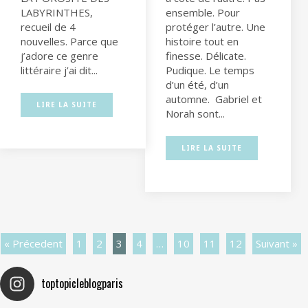
LABYRINTHES,
ensemble. Pour
recueil de 4
protéger l’autre. Une
nouvelles. Parce que
histoire tout en
j’adore ce genre
finesse. Délicate.
littéraire j’ai dit...
Pudique. Le temps
d’un été, d’un
automne.⁣ ⁣ Gabriel et
LIRE LA SUITE
Norah sont...
LIRE LA SUITE
« Précedent
1
2
3
4
…
10
11
12
Suivant »
toptopicleblogparis