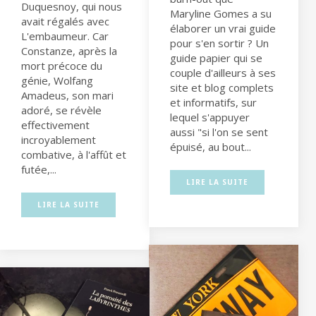
Duquesnoy, qui nous
Maryline Gomes a su
avait régalés avec
élaborer un vrai guide
L'embaumeur. Car
pour s'en sortir ? Un
Constanze, après la
guide papier qui se
mort précoce du
couple d'ailleurs à ses
génie, Wolfang
site et blog complets
Amadeus, son mari
et informatifs, sur
adoré, se révèle
lequel s'appuyer
effectivement
aussi "si l'on se sent
incroyablement
épuisé, au bout...
combative, à l'affût et
futée,...
LIRE LA SUITE
LIRE LA SUITE