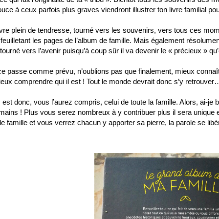
douce à ceux parfois plus graves viendront illustrer ton livre familial p
ivre plein de tendresse, tourné vers les souvenirs, vers tous ces mome
 feuilletant les pages de l’album de famille. Mais également résolum
urné vers l’avenir puisqu’à coup sûr il va devenir le « précieux » q
t ce passe comme prévu, n’oublions pas que finalement, mieux connaî
ieux comprendre qui il est ! Tout le monde devrait donc s’y retrouve
est donc, vous l’aurez compris, celui de toute la famille. Alors, ai-je
 mains ! Plus vous serez nombreux à y contribuer plus il sera unique
e famille et vous verrez chacun y apporter sa pierre, la parole se libér