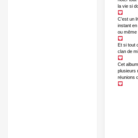
la vie si 
C’est un l
instant en
ou même to
Et si tou
clan de m
Cet album 
plusieurs
réunions d