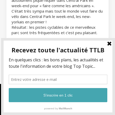
absolument pique-niquer dans Central Park en
week-end pour « faire comme les américains ».
C’était très sympa mais tout le monde veut faire du
vélo dans Central Park le week-end, les new-
yorkais en premier !
Résultat : les pistes cyclables de ce merveilleux
parc sont très fréquentées et c’est peu plaisant.
Conseil
:
privilégiez cette activité pour un jour de
semaine.
La High-Line de Manhattan
Nous utilisons des cookies pour vous garantir la meilleure expérience 
Cette coulée verte suspendue qui chemine sur 2.1
notre site web. Si vous continuez à utiliser ce site, nous supposerons 
km le long de Hudson River, parfois entre les
vous en êtes satisfait.
buildings est ZE symbole bobo de la
Ok
régénérescence de la nature à New-York. Aucun
guide, aucun site n’omettra de vous conseiller d’y